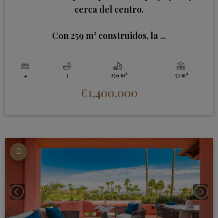
cerca del centro.
Con 259 m² construidos, la ...
2
2
4
3
259 m
52 m
€1,400,000