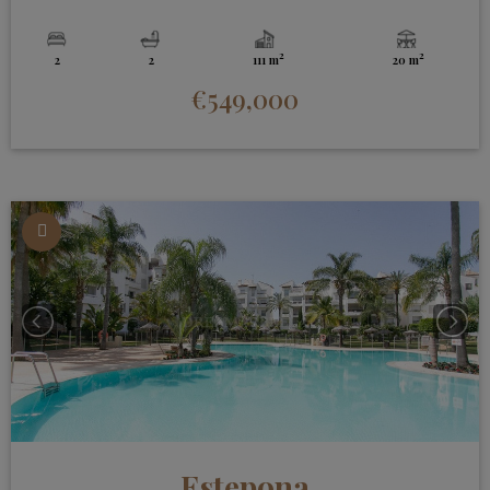
2
2
2
2
111 m
20 m
€549,000
Estepona