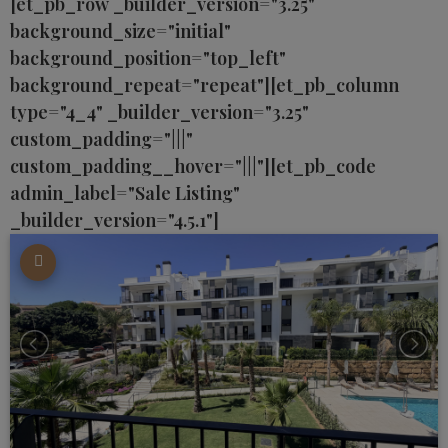
[et_pb_row _builder_version="3.25"
background_size="initial"
background_position="top_left"
background_repeat="repeat"][et_pb_column
type="4_4" _builder_version="3.25"
custom_padding="|||"
custom_padding__hover="|||"][et_pb_code
admin_label="Sale Listing"
_builder_version="4.5.1"]