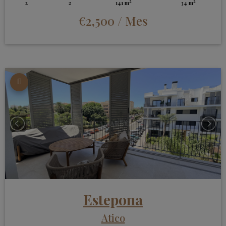
2
2
2
2
141 m
34 m
€2,500
/ Mes
Estepona
Atico