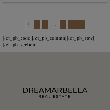
1
2
3
…
7
Next »
[/et_pb_code][/et_pb_column][/et_pb_row]
[/et_pb_section]