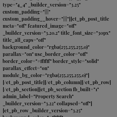
type="4_4" _builder_version="3.25"
custom_padding="|||"
custom_padding__hover="|||"][et_pb_post_title
meta="off" featured_image="off"
_builder_version="3.20.2" title_font_size="30px"
title_all_caps="off"
background_color="rgba(255,255,255,0)"
parallax="on" use_border_color="off"
border_color="#ffffff" border_style="solid"
parallax_effect="on"
module_bg_color="rgba(255,255,255,0)"]
[/et_pb_post_title][/et_pb_column][/et_pb_row]
[/et_pb_section][et_pb_section fb_built="1"
admin_label="Property Search"
_builder_version="3.22" collapsed="off"]
[et_pb_row _builder_version="3.25"