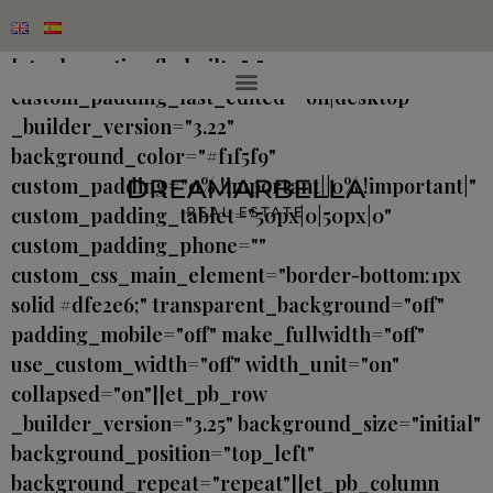
[et_pb_section fb_built="1"
custom_padding_last_edited="on|desktop"
_builder_version="3.22"
background_color="#f1f5f9"
custom_padding="0% !important||0% !important|"
custom_padding_tablet="50px|0|50px|0"
custom_padding_phone=""
custom_css_main_element="border-bottom:1px
solid #dfe2e6;" transparent_background="off"
padding_mobile="off" make_fullwidth="off"
use_custom_width="off" width_unit="on"
collapsed="on"][et_pb_row
_builder_version="3.25" background_size="initial"
background_position="top_left"
background_repeat="repeat"][et_pb_column